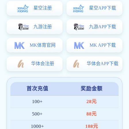
球迷热情支持到场助威
2026-06-30 20:58
19 次阅读
首页
/
体育快讯
在刚刚结束的比赛中，大连队以出色的表现赢得了胜
利，令球迷们欢欣鼓舞。孙国文作为球队的代表，及
时向球迷们表达了祝贺，并对他们的热情支持表示衷
心感谢。他指出，在这场比赛中，球迷的助威声不仅
激励了球队，更成为胜利的重要因素。文章将从四个
方面详细探讨孙国文对大连队胜利的祝贺及其对球迷
支持的感激之情，包括球队胜利的重要意义、孙国文
的祝贺言辞、球迷支持带来的影响以及未来展望。通
过这些方面，我们可以更全面地理解这场胜利背后的