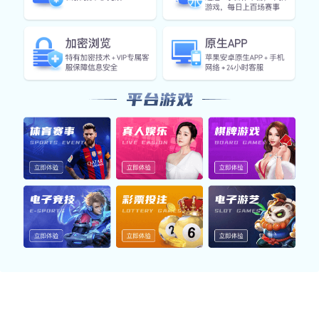
得大家更加坚定信念，共同朝着更高目标努力。接下
来的联赛中，他们将继续努力，以确保这一良好势头
不被打断。
2、孙国文的祝贺言辞
在赛后新闻发布会上，孙国文首先对球队取得如此佳
绩表示由衷祝贺，他用充满激情的话语传达出自己对
团队的不懈追求与执着信念。他强调，每一位选手都
是不可或缺的一部分，正是大家共同努力才能够成就
今天的辉煌。
同时，他特别提到教练组在战术安排上的精准把握，
以及球员们在赛场上顽强拼搏、不屈不挠精神的重要
性。他认为，这种团结一致、奋发向上的团队文化，
将会持续推动大连队前行。