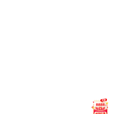
与梦想。因此，在此背景下进行比赛，无疑极大提升
了他们取胜欲望。
此外，孙国文也提到，通过社交媒体收到了许多远道
而来的支持留言。这些来自各地粉丝的信息让他深切
感受到足球文化所蕴含的人际连接与共鸣力量，也让
他更加期盼未来能够回馈给所有支持者更多精彩赛
事。
4、未来展望与承诺
随着这一场重要胜利，大连队正在朝着更高目标迈
进。孙国文表示，全体成员会借助此次成功经验，不
断总结优化，以提升整体竞争力。同时，他们将在接
下来的训练和比赛中继续保持饱满积极态度，为实现
赛季目标而拼搏奋斗。