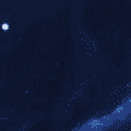
一致赞誉。而后卫线上的几名年轻小将则显示出良好的团队配合
固防线提供保障。
铜梁龙赢得宝贵三分，同时也让其他队伍意识到，该队已经具备
，每位队员都将承受更大的压力，但同时也意味着更多成长机会
平。
事展望积极
龙已然站上积分榜首位，这对于团队士气来说，无疑是一剂强心
支球队必然会针对其展开针对性的研究与应对。因此，在接下来
的竞技状态，并继续优化自身不足之处。
梁龙来说都是至关重要，每一场都可能影响最终排名。在这种背
松懈。此外，加强体能储备与心理素质培养也是重中之重，以确