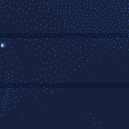
超首胜登顶榜首领先蓉城1分展
2026-05-30 09:55
42 次阅读
首页
/
体育快讯
赛中，铜梁龙凭借出色的表现迎来了他们的首场胜利，并因此登顶
显了铜梁龙的强劲实力，也让球迷们看到了球队未来发展的潜力
挥，铜梁龙成功克服了赛季初期的一系列挑战。本篇文章将从四
包括球队状态、战术执行、球员表现以及对后续赛事的影响。通