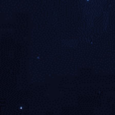
4.
桑托斯主帅表示全力支持内马尔参加世界杯
2026-07-26
5.
葡萄牙体育在波尔图主场遭安保拦截无法顺
2026-07-27
6.
铜梁龙中超首胜登顶榜首领先蓉城1分展现
2026-05-30
7.
布泽尔称新秀詹姆斯谦逊无架子冒严寒为大
2026-08-02
8.
吉拉迪强调罗马将全力争夺欧联杯和欧冠资
2026-07-17