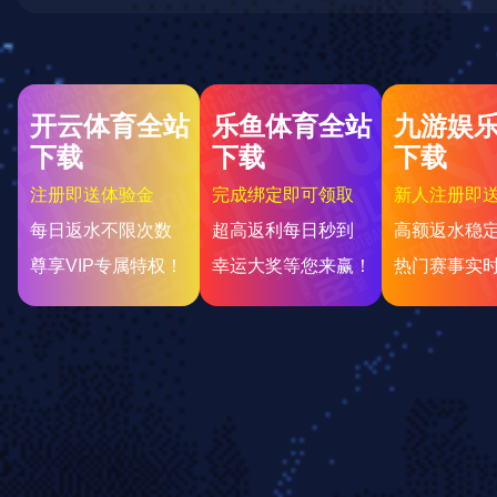
更深入地理解铜梁龙
1、球队状
本场比赛之前，铜梁
大和教练组对战术体
频分析和针对性训练
此次首胜不仅是比分
升，这使得他们能在
貌，为比赛增添了不
综合来看，球队状态
种积极向上的态度，
2、战术执
在这场重要比赛中，