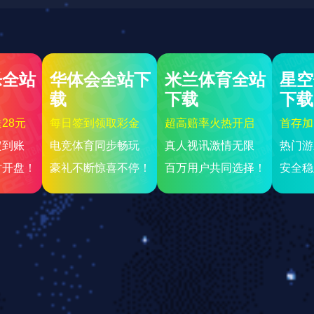
在本赛季中的竞争力及其未来的发展方向。
态全面提升
龙经历了一段艰难的开局，虽然球队在前几轮中的表现并不理想
系不断调整，球队状态逐渐回暖。在与对手交锋前，教练组进行
，使得球员们能够更好地适应比赛节奏。
上的突破，更是心理上的解压。经过几轮比赛的磨合，队员们之
关键时刻做出快速反应。此外，在主场观众热烈支持下，铜梁龙
少动力。
的全面提升为这场胜利打下了坚实基础，也让所有人对接下来的
让每位队员都深信自己能够创造佳绩。
行无懈可击
铜梁龙展示出了极为严谨且有效的战术执行能力。他们采取了高