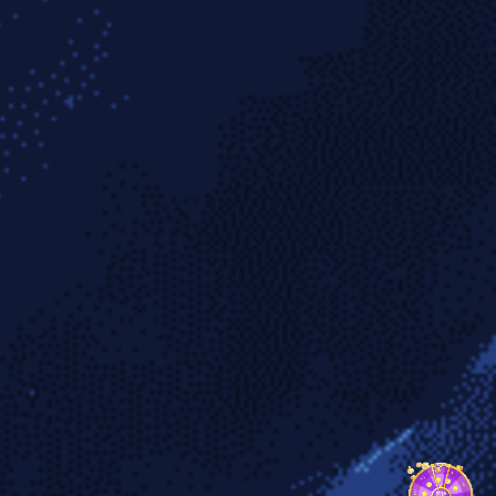
的传递流畅性，使得整
球员优势最大化。例
方防线。这种灵活多变
了球员们对于整体战略
他凭借速度和精准射门
他则用敏锐的视野和准
以果断镇定的表现赢得