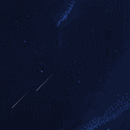
回控球权，从而遏制
个进攻体系运转自如
教练组在排兵布阵上
如，中场核心通过不
的战术安排，让对手
总而言之，这样一套
执行力的信心。这种
3、关键球
在这场决定性的比赛
为球队打入制胜进球
确传球为队友创造机
此外，后防线上守门