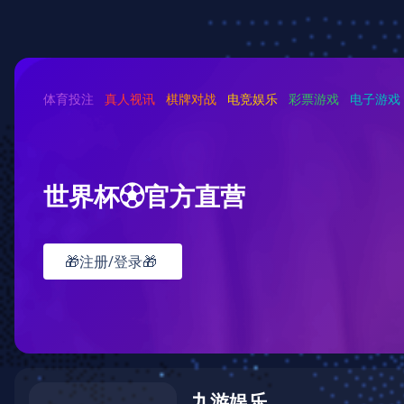
华体网
带您畅享全球体
专业平台，数据精准，
高清直播
覆盖热
聚焦足球、篮球、电竞等赛事，
每日内
极速访问
下载APP