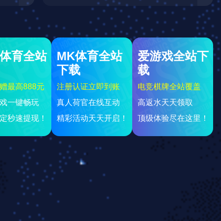
，但随着训练强度的加
了充分的准备，通过视
间的默契程度得到了提
展现了极佳的精神风
比赛充满期待。正是这
压逼抢策略，以迅速夺