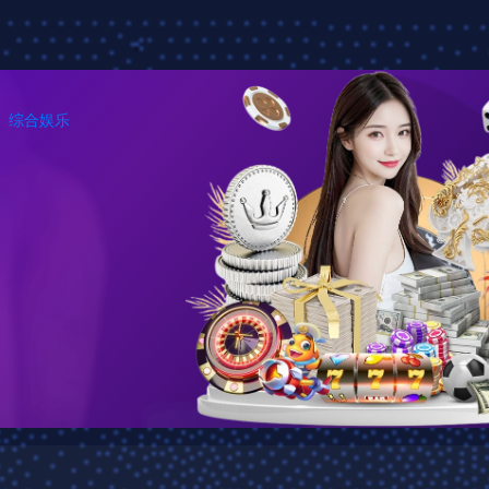
App
关于我们
体育快讯
育盛事
门体育项目。
容实时更新
。