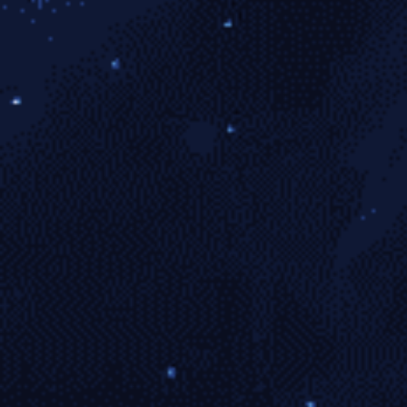
上一篇：
多特蒙德女足正式签约德国女足明…
延伸阅读
1.
皮耶罗：巴黎队已不再是梅西姆巴佩内马尔
2026-06-15
2.
申京谈杜兰特缺阵影响球队表现期待其在G4
2026-08-06
3.
谢尔维分享执教经验称只需理解莫里森便能
2026-06-12